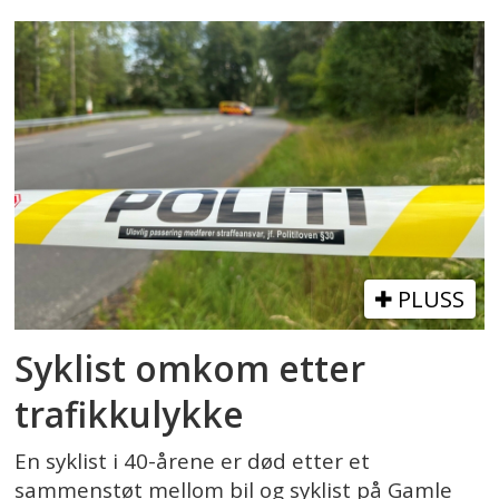
PLUSS
Syklist omkom etter
trafikkulykke
En syklist i 40-årene er død etter et
sammenstøt mellom bil og syklist på Gamle