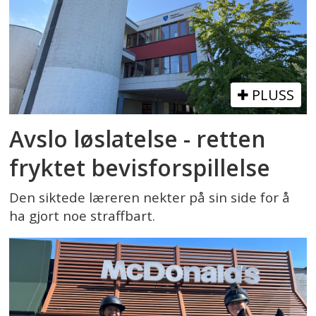
PLUSS
Avslo løslatelse - retten
fryktet bevisforspillelse
Den siktede læreren nekter på sin side for å
ha gjort noe straffbart.