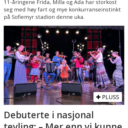
11-åringene Frida, Milla og Ada har storkost
seg med høy fart og mye konkurranseinstinkt
på Sofiemyr stadion denne uka.
PLUSS
Debuterte i nasjonal
tevling: – Mer enn vi kunne