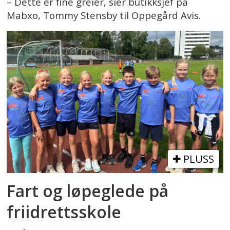
– Dette er fine greier, sier butikksjef på
Mabxo, Tommy Stensby til Oppegård Avis.
PLUSS
Fart og løpeglede på
friidrettsskole