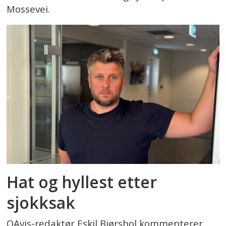
Mossevei.
Hat og hyllest etter
sjokksak
OAvis-redaktør Eskil Bjørshol kommenterer