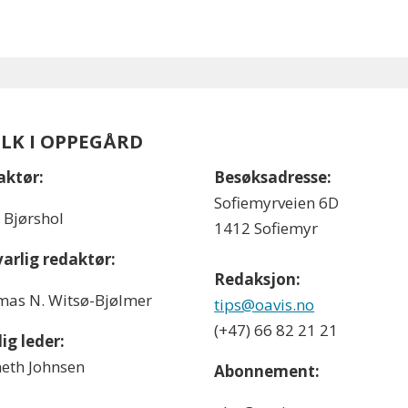
OLK I OPPEGÅRD
aktør:
Besøksadresse:
Sofiemyrveien 6D
l Bjørshol
1412 Sofiemyr
arlig redaktør:
Redaksjon:
as N. Witsø-Bjølmer
tips@oavis.no
(+47) 66 82 21 21
ig leder:
eth Johnsen
Abonnement: