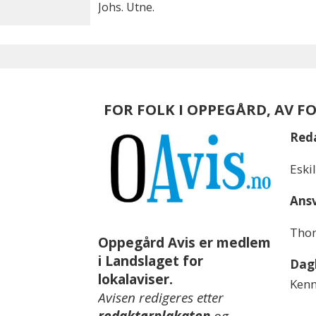
Johs. Utne.
FOR FOLK I OPPEGÅRD, AV F
Red
Eski
Ansv
Thom
Oppegård Avis er medlem
i Landslaget for
Dagl
lokalaviser.
Kenn
Avisen redigeres etter