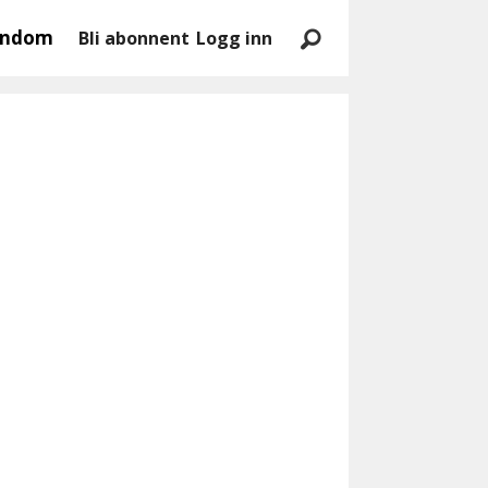
endom
Bli abonnent
Logg inn