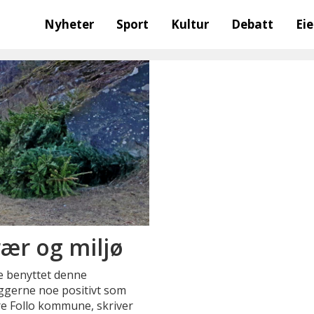
Nyheter
Sport
Kultur
Debatt
Ei
rær og miljø
e benyttet denne
byggerne noe positivt som
re Follo kommune, skriver