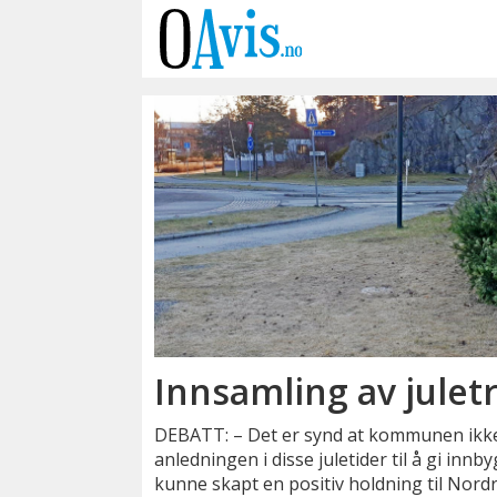
Emne:
johs
utne
Innsamling av julet
DEBATT: – Det er synd at kommunen ikk
anledningen i disse juletider til å gi inn
kunne skapt en positiv holdning til Nord