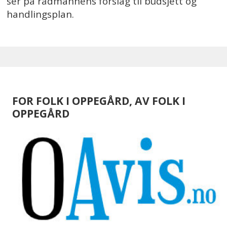
ser på rådmannens forslag til budsjett og
handlingsplan.
FOR FOLK I OPPEGÅRD, AV FOLK I
OPPEGÅRD