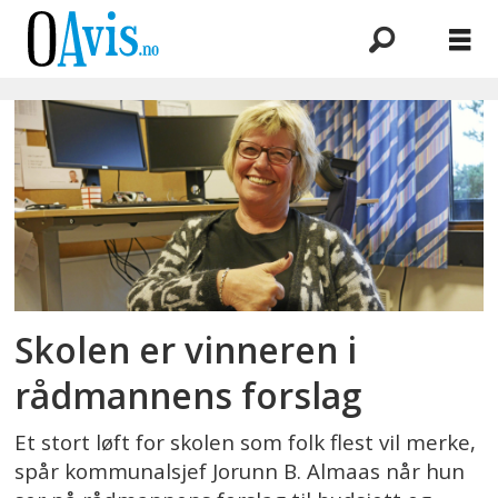
Emne:
jorunn
b
almaas
Skolen er vinneren i
rådmannens forslag
Et stort løft for skolen som folk flest vil merke,
spår kommunalsjef Jorunn B. Almaas når hun