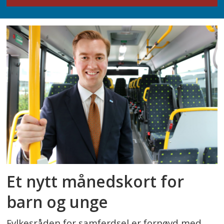
Et nytt månedskort for
barn og unge
Fylkesråden for samferdsel er fornøyd med