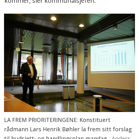
kommer, sier kommunalsjefen.
LA FREM PRIORITERINGENE: Konstituert
rådmann Lars Henrik Bøhler la frem sitt forslag
til budsjett- og handlingsplan mandag.
Anders