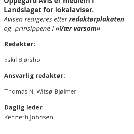
Oppegård Avis er medlem i
Landslaget for lokalaviser.
Avisen redigeres etter
redaktørplakaten
og prinsippene i
«Vær varsom»
Redaktør:
Eskil Bjørshol
Ansvarlig redaktør:
Thomas N. Witsø-Bjølmer
Daglig leder:
Kenneth Johnsen