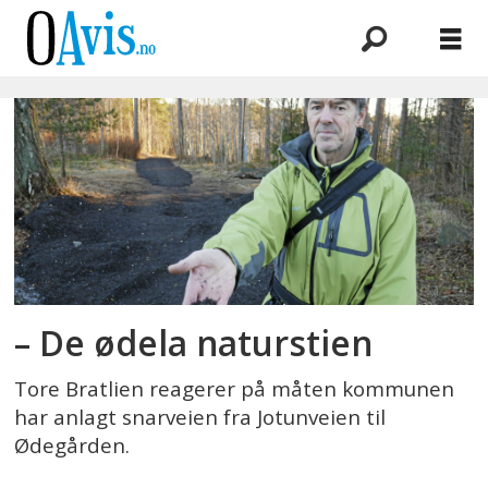
Emne:
jotunveien
– De ødela naturstien
Tore Bratlien reagerer på måten kommunen
har anlagt snarveien fra Jotunveien til
Ødegården.