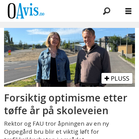
Emne:
katinka
bøhmer
sjøberg
PLUSS
Forsiktig optimisme etter
tøffe år på skoleveien
Rektor og FAU tror åpningen av en ny
Oppegård bru blir et viktig løft for