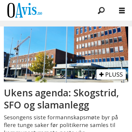
Emne:
kommuneplanens
arealdel
PLUSS
Ukens agenda: Skogstrid,
SFO og slamanlegg
Sesongens siste formannskapsmøte byr på
flere tunge saker før politikerne samles til