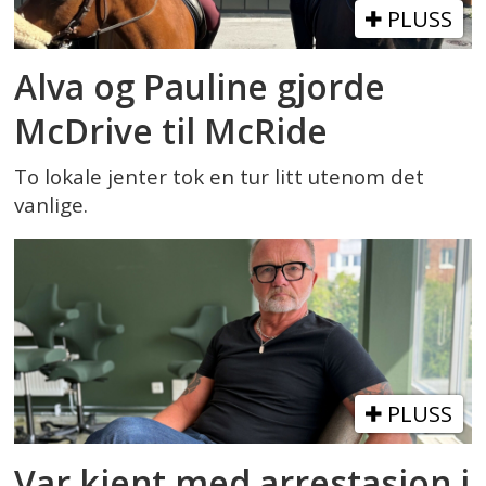
PLUSS
Alva og Pauline gjorde
McDrive til McRide
To lokale jenter tok en tur litt utenom det
vanlige.
PLUSS
Var kjent med arrestasjon i