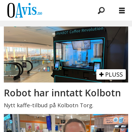
Emne:
kristine
eknes
blom
PLUSS
Robot har inntatt Kolbotn
Nytt kaffe-tilbud på Kolbotn Torg.