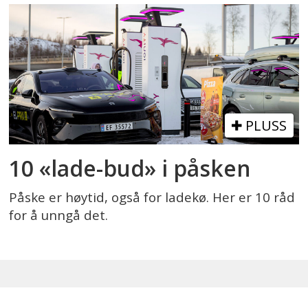
PLUSS
10 «lade-bud» i påsken
Påske er høytid, også for ladekø. Her er 10 råd
for å unngå det.