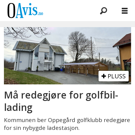
Emne:
ladestasjon
PLUSS
Må redegjøre for golfbil-
lading
Kommunen ber Oppegård golfklubb redegjøre
for sin nybygde ladestasjon.