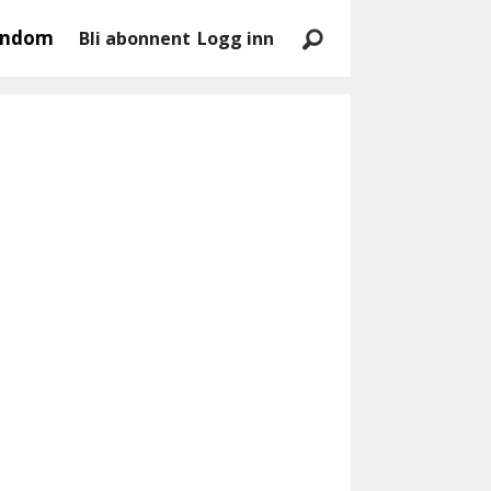
endom
Bli abonnent
Logg inn