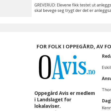
GREVERUD: Elevene fikk testet ut anleg
skal bevege seg trygt der det er anleggsa
FOR FOLK I OPPEGÅRD, AV F
Red
Eski
Ansv
Thom
Oppegård Avis er medlem
i Landslaget for
Dagl
lokalaviser.
Kenn