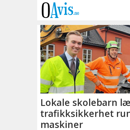
Emne:
liebherr
Lokale skolebarn l
trafikksikkerhet ru
maskiner