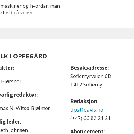
gsmaskiner og hvordan man
rbeid på veien.
OLK I OPPEGÅRD
aktør:
Besøksadresse:
Sofiemyrveien 6D
l Bjørshol
1412 Sofiemyr
arlig redaktør:
Redaksjon:
as N. Witsø-Bjølmer
tips@oavis.no
(+47) 66 82 21 21
ig leder:
eth Johnsen
Abonnement: