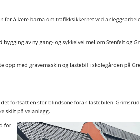
øren for å lære barna om trafikksikkerhet ved anleggsarbeid
bygging av ny gang- og sykkelvei mellom Stenfelt og Grev
e opp med gravemaskin og lastebil i skolegården på Greve
 det fortsatt en stor blindsone foran lastebilen. Grimsru
ke skilt på veianlegg.
d for