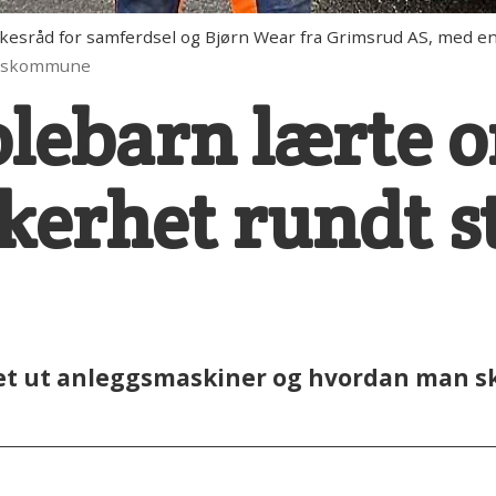
sråd for samferdsel og Bjørn Wear fra Grimsrud AS, med en a
lkeskommune
olebarn lærte 
kkerhet rundt s
et ut anleggsmaskiner og hvordan man sk