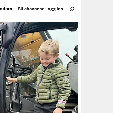
endom
Bli abonnent
Logg inn