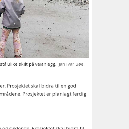
å ulike skilt på veianlegg.
Jan Ivar Bøe,
r. Prosjektet skal bidra til en god
rådene. Prosjektet er planlagt ferdig
og syklende. Prosjektet skal bidra til