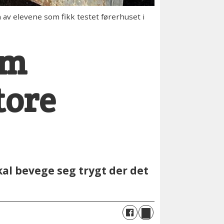
v elevene som fikk testet førerhuset i
om
tore
al bevege seg trygt der det