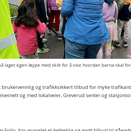
aget egen løype med skilt for å vise hvordan barna skal forst
 brukervennlig og trafikksikkert tilbud for myke trafikante
einett og med lokalveier, Greverud senter og stasjonsom
 Follo, har manglet et helhetlig og godt tilbud til gående 