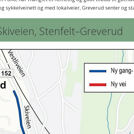
 sykkelveinett og med lokalveier, Greverud senter og 
Skiveien, Stenfelt–Greverud