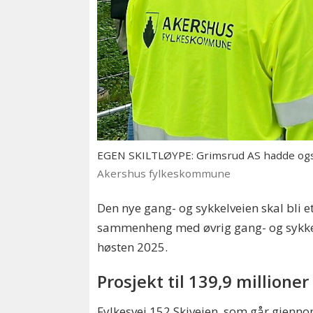
EGEN SKILTLØYPE: Grimsrud AS hadde også l
Akershus fylkeskommune
Den nye gang- og sykkelveien skal bli et
sammenheng med øvrig gang- og sykkelv
høsten 2025.
Prosjekt til 139,9 millioner
Fylkesvei 152 Skiveien, som går gjennom