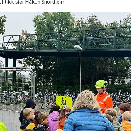
olitikk, sier Håkon Snortheim.