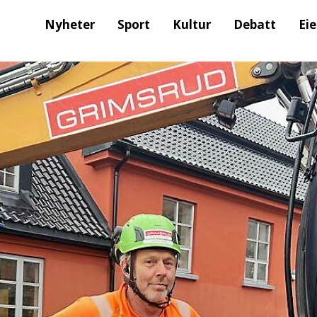
Nyheter
Sport
Kultur
Debatt
Ei