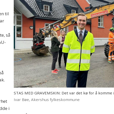
n til
har
e, så
FAU-
på
ak.
STAS MED GRAVEMSKIN: Det var det kø for å komme i
Ivar Bøe, Akershus fylkeskommune
rhet
dde i