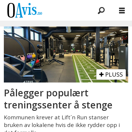
Emne:
liftn
run
PLUSS
Pålegger populært
treningssenter å stenge
Kommunen krever at Lift´n Run stanser
bruken av lokalene hvis de ikke rydder opp i