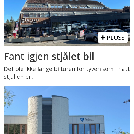
PLUSS
Fant igjen stjålet bil
Det ble ikke lange bilturen for tyven som i natt
stjal en bil.