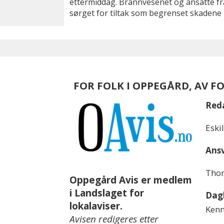
ettermiddag. Brannvesenet og ansatte fra
sørget for tiltak som begrenset skadene 
FOR FOLK I OPPEGÅRD, AV F
Red
Eski
Ansv
Thom
Oppegård Avis er medlem
i Landslaget for
Dagl
lokalaviser.
Kenn
Avisen redigeres etter