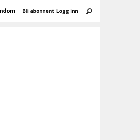
endom
Bli abonnent
Logg inn