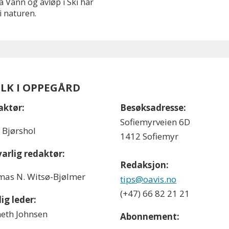
 Vann og avløp i Ski har
i naturen.
OLK I OPPEGÅRD
aktør:
Besøksadresse:
Sofiemyrveien 6D
l Bjørshol
1412 Sofiemyr
arlig redaktør:
Redaksjon:
as N. Witsø-Bjølmer
tips@oavis.no
(+47) 66 82 21 21
ig leder:
eth Johnsen
Abonnement: