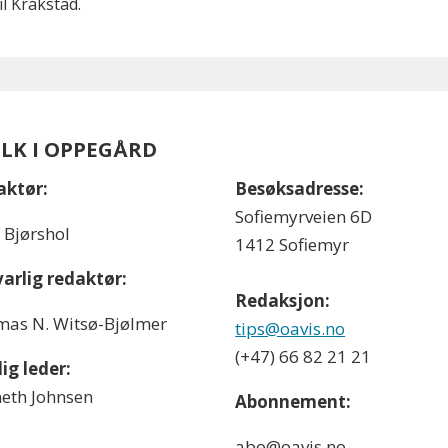
il Kråkstad.
OLK I OPPEGÅRD
aktør:
Besøksadresse:
Sofiemyrveien 6D
l Bjørshol
1412 Sofiemyr
arlig redaktør:
Redaksjon:
as N. Witsø-Bjølmer
tips@oavis.no
(+47) 66 82 21 21
ig leder:
eth Johnsen
Abonnement:
abo@oavis.no