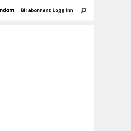
endom
Bli abonnent
Logg inn