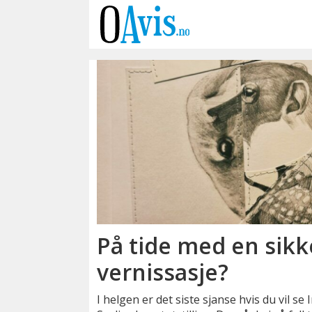
Emne:
morten
sørlie
På tide med en sikk
vernissasje?
I helgen er det siste sjanse hvis du vil 