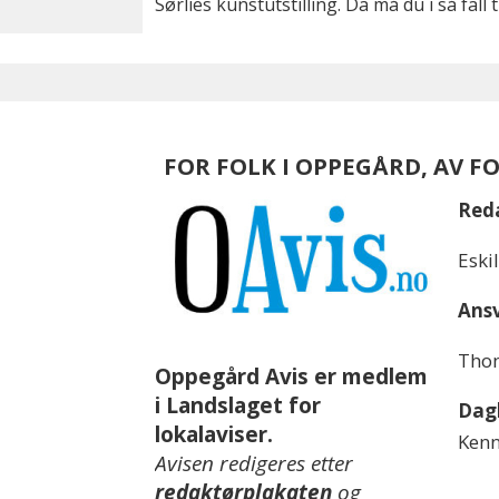
Sørlies kunstutstilling. Da må du i så fall t
FOR FOLK I OPPEGÅRD, AV F
Red
Eski
Ansv
Thom
Oppegård Avis er medlem
i Landslaget for
Dagl
lokalaviser.
Kenn
Avisen redigeres etter
redaktørplakaten
og