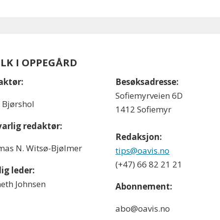
OLK I OPPEGÅRD
aktør:
Besøksadresse:
Sofiemyrveien 6D
l Bjørshol
1412 Sofiemyr
arlig redaktør:
Redaksjon:
as N. Witsø-Bjølmer
tips@oavis.no
(+47) 66 82 21 21
ig leder:
eth Johnsen
Abonnement:
abo@oavis.no