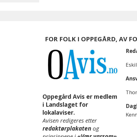
FOR FOLK I OPPEGÅRD, AV F
Red
Eski
Ansv
Thom
Oppegård Avis er medlem
i Landslaget for
Dagl
lokalaviser.
Kenn
Avisen redigeres etter
redaktørplakaten
og
prinsippene i
«Vær varsom»