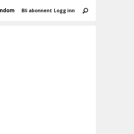
endom
Bli abonnent
Logg inn