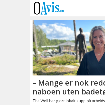
Emne:
nærings
– Mange er nok red
naboen uten badet
The Well har gjort lokalt kupp på arbeid