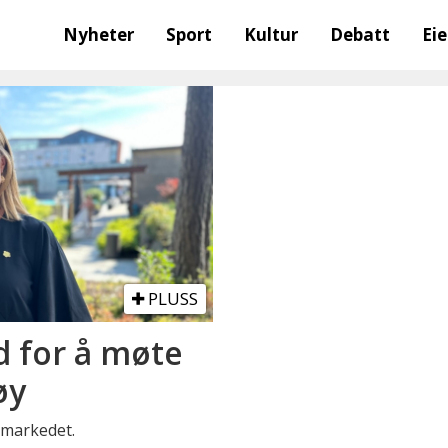
Nyheter
Sport
Kultur
Debatt
Ei
PLUSS
d for å møte
øy
smarkedet.