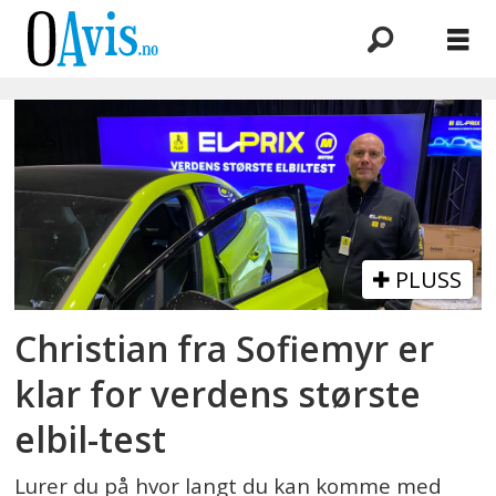
Emne:
naf
el
prix
PLUSS
Christian fra Sofiemyr er
klar for verdens største
elbil-test
Lurer du på hvor langt du kan komme med