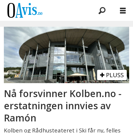
Emne:
nettside
lansering
PLUSS
Nå forsvinner Kolben.no -
erstatningen innvies av
Ramón
Kolben og Rådhusteateret i Ski får ny, felles