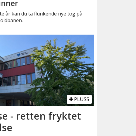
inner
e år kan du ta flunkende nye tog på
foldbanen.
PLUSS
se - retten fryktet
lse