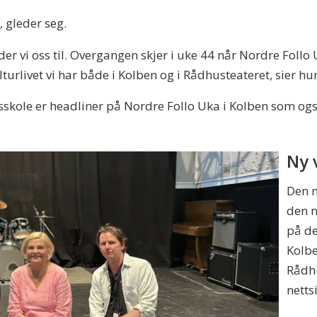
, gleder seg.
leder vi oss til. Overgangen skjer i uke 44 når Nordre Follo
kulturlivet vi har både i Kolben og i Rådhusteateret, sier hu
kole er headliner på Nordre Follo Uka i Kolben som ogs
Ny v
Den n
den n
på de
Kolbe
Rådhu
netts