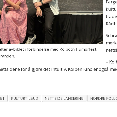
Farge
kultu
tradi
Rådhu
Schr
merke
lter avbildet i forbindelse med Kolbotn Humorfest.
netts
Branden.
– Kol
ttsidene for å gjøre det intuitiv. Kolben Kino er også med
RET
KULTURTILBUD
NETTSIDE LANSERING
NORDRE FOLL