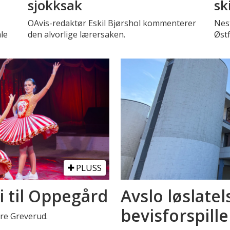
sjokksak
sk
OAvis-redaktør Eskil Bjørshol kommenterer
Nest
le
den alvorlige lærersaken.
Øst
PLUSS
i til Oppegård
Avslo løslatel
bevisforspille
stre Greverud.