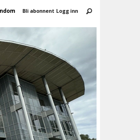
endom
Bli abonnent
Logg inn