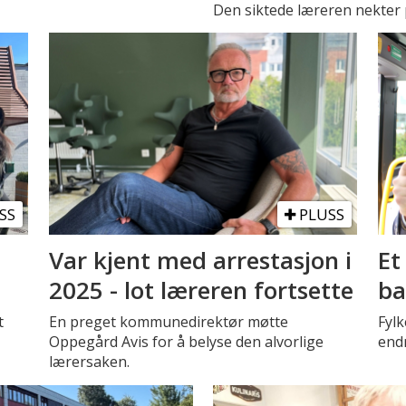
Den siktede læreren nekter p
SS
PLUSS
Var kjent med arrestasjon i
Et
2025 - lot læreren fortsette
ba
t
En preget kommunedirektør møtte
Fyl
Oppegård Avis for å belyse den alvorlige
endr
lærersaken.