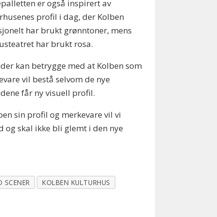
palletten er også inspirert av
rhusenes profil i dag, der Kolben
sjonelt har brukt grønntoner, mens
steatret har brukt rosa.
øder kan betrygge med at Kolben som
vare vil bestå selvom de nye
idene får ny visuell profil.
ben sin profil og merkevare vil vi
 og skal ikke bli glemt i den nye
O SCENER
KOLBEN KULTURHUS