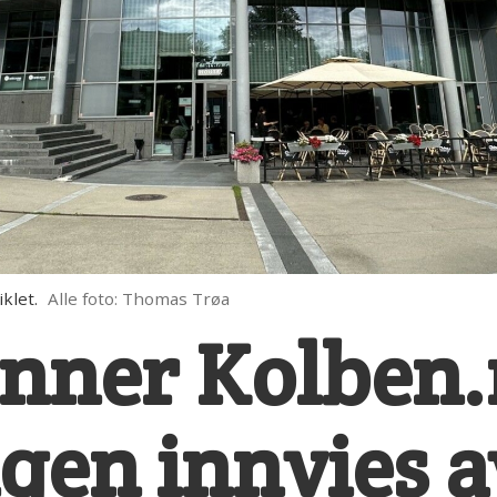
klet.
Alle foto: Thomas Trøa
inner Kolben.
ngen innvies 