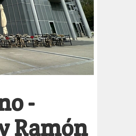
no -
av Ramón