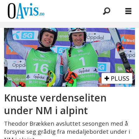
Emne:
norgesmester
PLUSS
Knuste verdenseliten
under NM i alpint
Theodor Brækken avsluttet sesongen med å
forsyne seg grådig fra medaljebordet under i