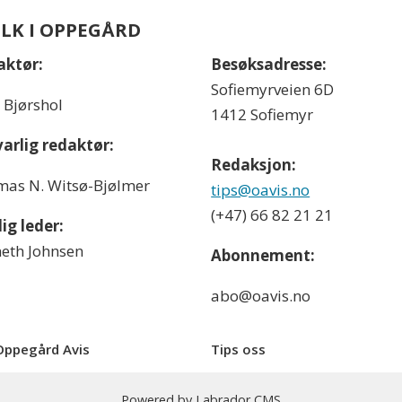
OLK I OPPEGÅRD
aktør:
Besøksadresse:
Sofiemyrveien 6D
l Bjørshol
1412 Sofiemyr
arlig redaktør:
Redaksjon:
as N. Witsø-Bjølmer
tips@oavis.no
(+47) 66 82 21 21
ig leder:
eth Johnsen
Abonnement:
abo@oavis.no
ppegård Avis
Tips oss
Powered by Labrador CMS