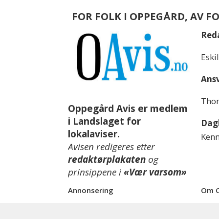
FOR FOLK I OPPEGÅRD, AV F
Red
Eski
Ansv
Thom
Oppegård Avis er medlem
i Landslaget for
Dagl
lokalaviser.
Kenn
Avisen redigeres etter
redaktørplakaten
og
prinsippene i
«Vær varsom»
Annonsering
Om O