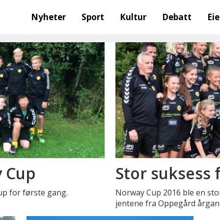
Nyheter
Sport
Kultur
Debatt
Ei
y Cup
Stor suksess f
p for første gang.
Norway Cup 2016 ble en stor
jentene fra Oppegård årga