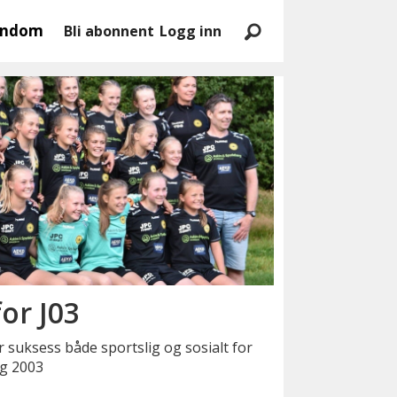
endom
Bli abonnent
Logg inn
or J03
 suksess både sportslig og sosialt for
ng 2003