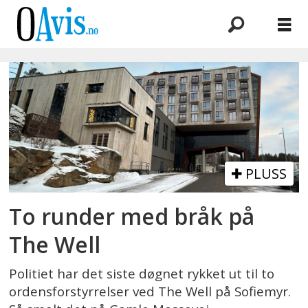
Emne:
ordensforstyrrelser
PLUSS
To runder med bråk på
The Well
Politiet har det siste døgnet rykket ut til to
ordensforstyrrelser ved The Well på Sofiemyr.