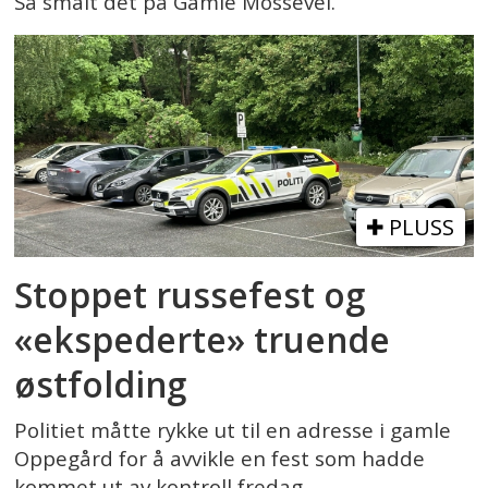
Så smalt det på Gamle Mossevei.
PLUSS
Stoppet russefest og
«ekspederte» truende
østfolding
Politiet måtte rykke ut til en adresse i gamle
Oppegård for å avvikle en fest som hadde
kommet ut av kontroll fredag.