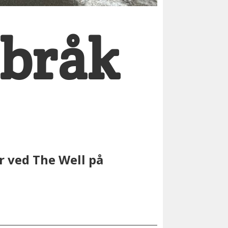
 bråk
er ved The Well på