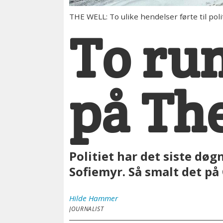
THE WELL: To ulike hendelser førte til poli
To ru
på Th
Politiet har det siste døg
Sofiemyr. Så smalt det p
Hilde
Hammer
JOURNALIST