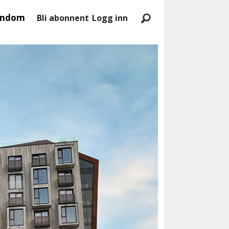
endom
Bli abonnent
Logg inn