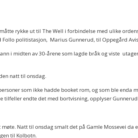
måtte rykke ut til The Well i forbindelse med ulike ordens
ed Follo politistasjon, Marius Gunnerud, til Oppegård Avis
 mann i midten av 30-årene som lagde bråk og viste uta
en natt til onsdag.
 personer som ikke hadde booket rom, og som ble enda m
gge tilfeller endte det med bortvisning, opplyser Gunnerud
t møte. Natt til onsdag smalt det på Gamle Mossevei da en 
gen til Kolbotn.