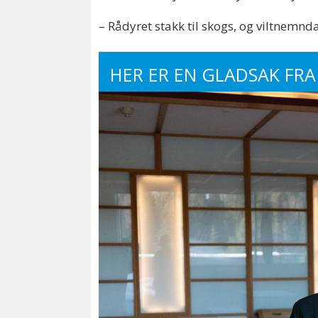
– Rådyret stakk til skogs, og viltnemnda
HER ER EN GLADSAK FRA