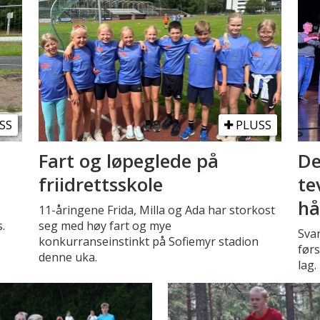
SS
PLUSS
Fart og løpeglede på
De
friidrettsskole
te
hå
11-åringene Frida, Milla og Ada har storkost
.
seg med høy fart og mye
Sva
konkurranseinstinkt på Sofiemyr stadion
førs
denne uka.
lag.