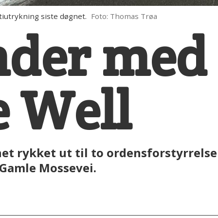
tiutrykning siste døgnet.
Foto: Thomas Trøa
nder med
e Well
net rykket ut til to ordensforstyrrels
å Gamle Mossevei.