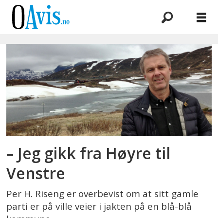
Emne:
per
h
riseng
– Jeg gikk fra Høyre til
Venstre
Per H. Riseng er overbevist om at sitt gamle
parti er på ville veier i jakten på en blå-blå