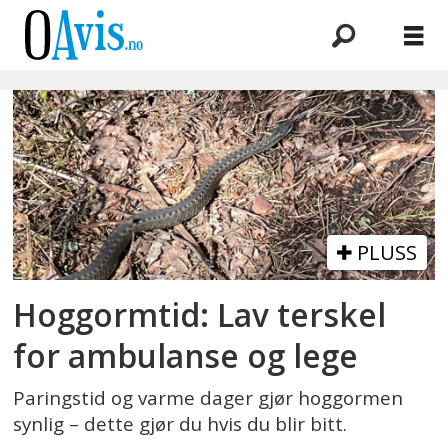
Emne:
petter
bøckman
PLUSS
Hoggormtid: Lav terskel
for ambulanse og lege
Paringstid og varme dager gjør hoggormen
synlig – dette gjør du hvis du blir bitt.