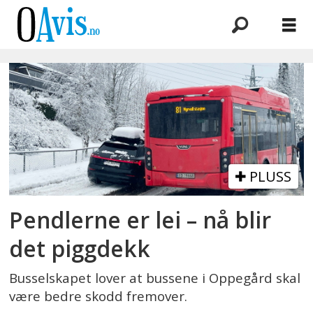
Emne:
piggdekk
PLUSS
Pendlerne er lei – nå blir
det piggdekk
Busselskapet lover at bussene i Oppegård skal
være bedre skodd fremover.