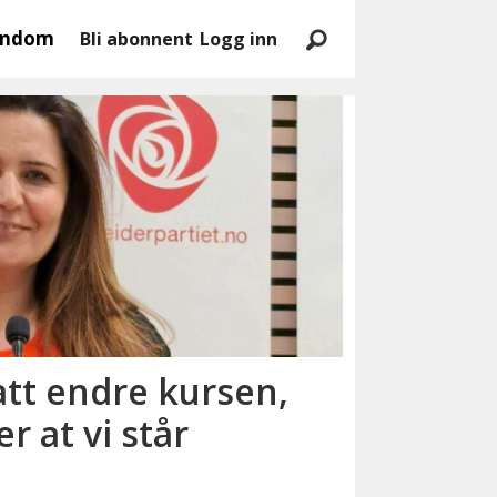
endom
Bli abonnent
Logg inn
satt endre kursen,
r at vi står