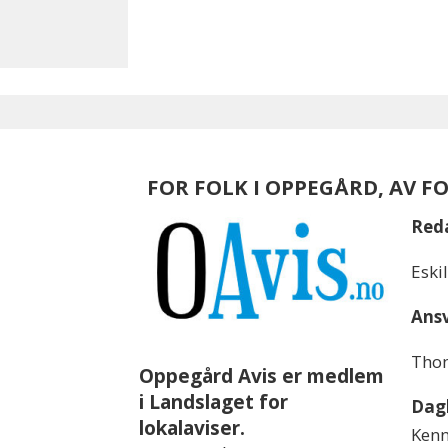
FOR FOLK I OPPEGÅRD, AV F
Red
Eski
Ansv
Thom
Oppegård Avis er medlem
i Landslaget for
Dagl
lokalaviser.
Kenn