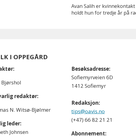
Avan Salih er kvinnekontakt 
holdt hun for tredje år på r
OLK I OPPEGÅRD
aktør:
Besøksadresse:
Sofiemyrveien 6D
l Bjørshol
1412 Sofiemyr
arlig redaktør:
Redaksjon:
as N. Witsø-Bjølmer
tips@oavis.no
(+47) 66 82 21 21
ig leder:
eth Johnsen
Abonnement: