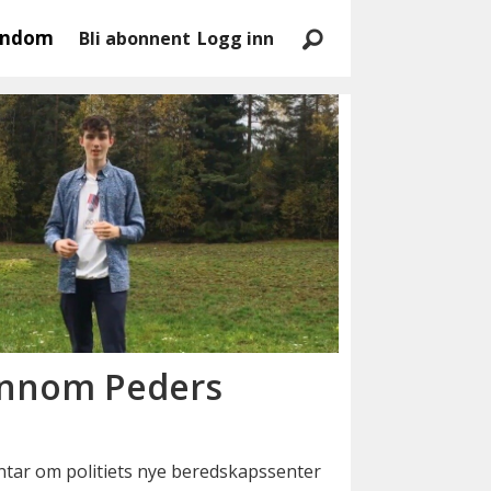
endom
Bli abonnent
Logg inn
ennom Peders
tar om politiets nye beredskapssenter