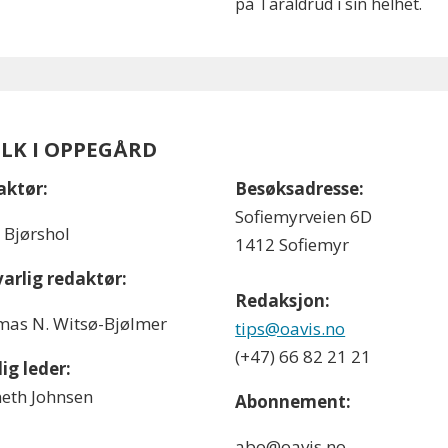
på Taraldrud i sin helhet.
OLK I OPPEGÅRD
aktør:
Besøksadresse:
Sofiemyrveien 6D
l Bjørshol
1412 Sofiemyr
arlig redaktør:
Redaksjon:
as N. Witsø-Bjølmer
tips@oavis.no
(+47) 66 82 21 21
ig leder:
eth Johnsen
Abonnement:
abo@oavis.no