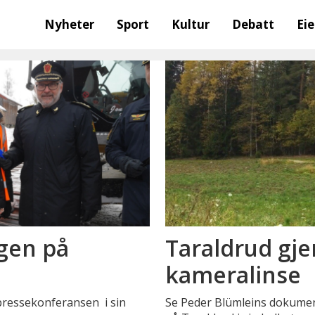
Nyheter
Sport
Kultur
Debatt
Ei
ngen på
Taraldrud gj
kameralinse
 pressekonferansen i sin
Se Peder Blümleins dokumen