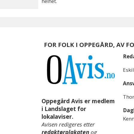
helhet.
FOR FOLK I OPPEGÅRD, AV F
Red
Eski
Ansv
Thom
Oppegård Avis er medlem
i Landslaget for
Dagl
lokalaviser.
Kenn
Avisen redigeres etter
redaktørplakaten
og