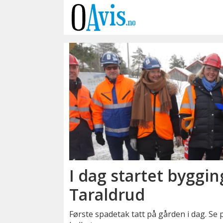
Emne:
poltiiets
nye
beredskapssenter
I dag startet byggi
Taraldrud
Første spadetak tatt på gården i dag. Se