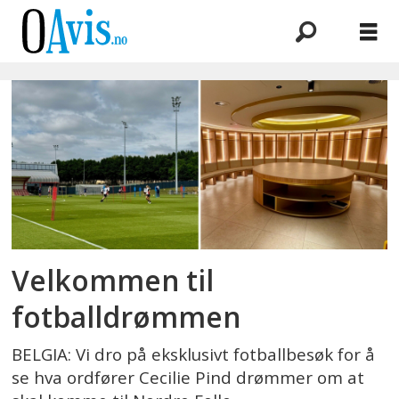
Emne:
proximus
basecamp
Velkommen til
fotballdrømmen
BELGIA: Vi dro på eksklusivt fotballbesøk for å
se hva ordfører Cecilie Pind drømmer om at