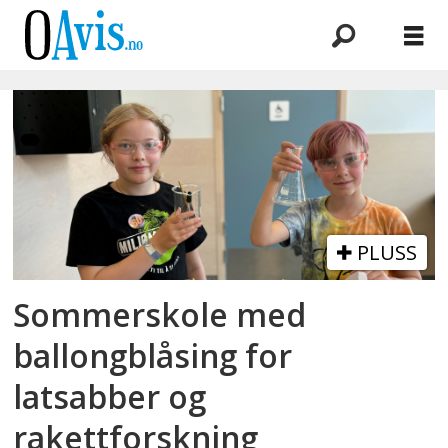
Emne:
realfag
PLUSS
Sommerskole med
ballongblåsing for
latsabber og
rakettforskning