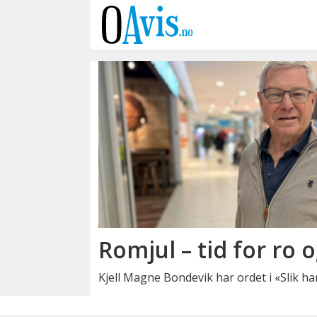
Emne:
romjul
Romjul – tid for ro 
Kjell Magne Bondevik har ordet i «Slik har