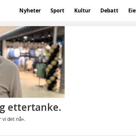
Nyheter
Sport
Kultur
Debatt
Ei
og ettertanke.
 vi det nå».