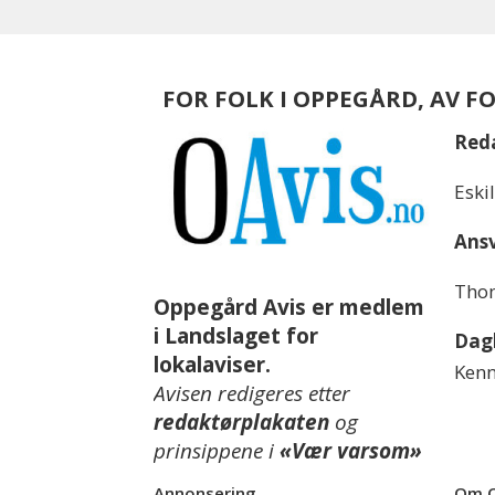
FOR FOLK I OPPEGÅRD, AV F
Red
Eski
Ansv
Thom
Oppegård Avis er medlem
i Landslaget for
Dagl
lokalaviser.
Kenn
Avisen redigeres etter
redaktørplakaten
og
prinsippene i
«Vær varsom»
Annonsering
Om O