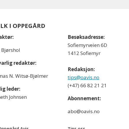
OLK I OPPEGÅRD
aktør:
Besøksadresse:
Sofiemyrveien 6D
l Bjørshol
1412 Sofiemyr
arlig redaktør:
Redaksjon:
as N. Witsø-Bjølmer
tips@oavis.no
(+47) 66 82 21 21
ig leder:
eth Johnsen
Abonnement:
abo@oavis.no
ppegård Avis
Tips oss