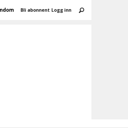
endom
Bli abonnent
Logg inn