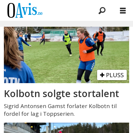
Emne:
sigrid
antonsen
gamst
PLUSS
Kolbotn solgte stortalent
Sigrid Antonsen Gamst forlater Kolbotn til
fordel for lag i Toppserien.