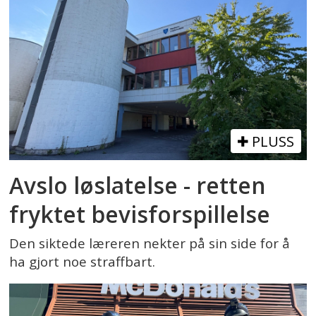
PLUSS
Avslo løslatelse - retten
fryktet bevisforspillelse
Den siktede læreren nekter på sin side for å
ha gjort noe straffbart.