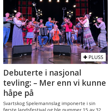
PLUSS
Debuterte i nasjonal
tevling: – Mer enn vi kunne
håpe på
Svartskog Spelemannslag imponerte i sin
første landsfestival og ble nummer 15 av 32