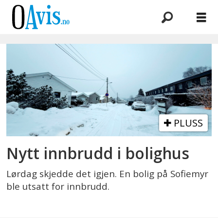
Emne:
sigrid
undsets
vei
PLUSS
Nytt innbrudd i bolighus
Lørdag skjedde det igjen. En bolig på Sofiemyr
ble utsatt for innbrudd.