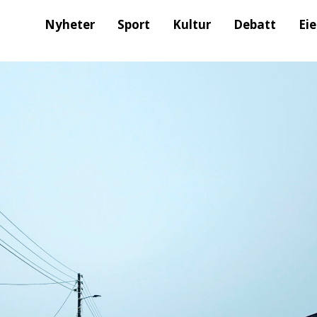
Nyheter
Sport
Kultur
Debatt
Ei