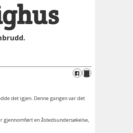
ighus
nnbrudd.
jedde det igjen. Denne gangen var det
t har gjennomført en åstedsundersøkelse,