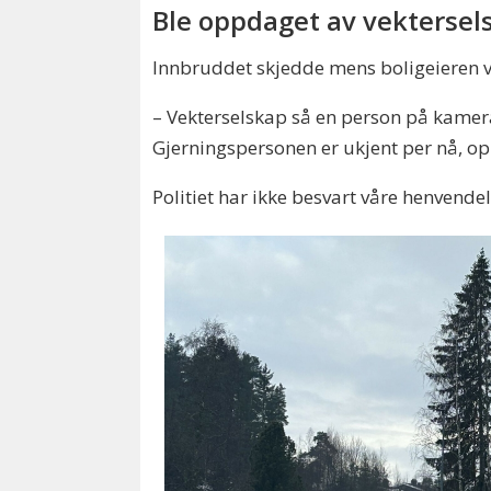
Ble oppdaget av vektersel
Innbruddet skjedde mens boligeieren va
– Vekterselskap så en person på kamera s
Gjerningspersonen er ukjent per nå, op
Politiet har ikke besvart våre henven