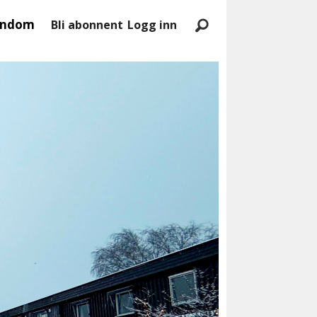
endom
Bli abonnent
Logg inn