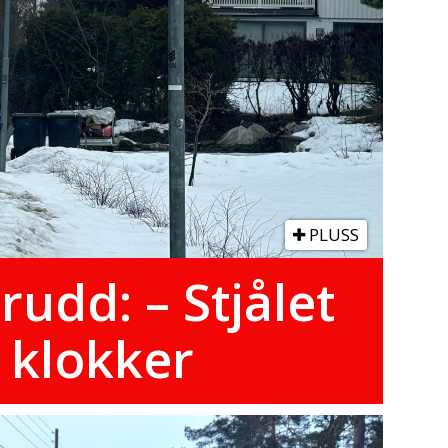
PLUSS
rudd: – Stjålet
 klokker