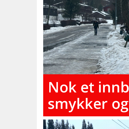
Nok et innb
smykker og