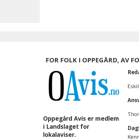
FOR FOLK I OPPEGÅRD, AV F
Red
Eski
Ansv
Thom
Oppegård Avis er medlem
i Landslaget for
Dagl
lokalaviser.
Kenn