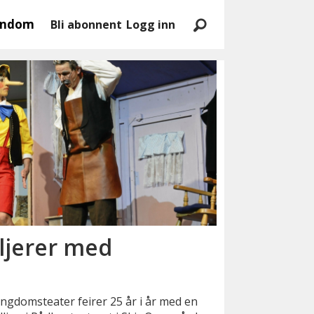
endom
Bli abonnent
Logg inn
iljerer med
gdomsteater feirer 25 år i år med en