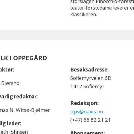
storslagen Pinocchio-foresti
teater-førstedame leverer en
klassikeren.
OLK I OPPEGÅRD
aktør:
Besøksadresse:
Sofiemyrveien 6D
l Bjørshol
1412 Sofiemyr
arlig redaktør:
Redaksjon:
as N. Witsø-Bjølmer
tips@oavis.no
(+47) 66 82 21 21
ig leder:
eth Johnsen
Abonnement: