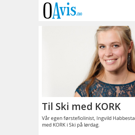
Emne:
ski
rådhusteater
Til Ski med KORK
Vår egen førstefiolinist, Ingvild Habbestad
med KORK i Ski på lørdag.