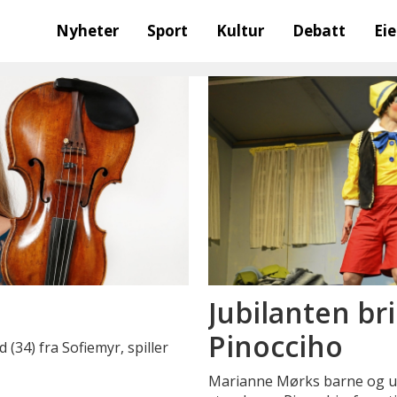
Nyheter
Sport
Kultur
Debatt
Ei
Jubilanten br
Pinocciho
 (34) fra Sofiemyr, spiller
Marianne Mørks barne og un