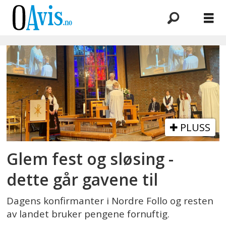
Emne:
sparebank
1
østlandet
PLUSS
Glem fest og sløsing -
dette går gavene til
Dagens konfirmanter i Nordre Follo og resten
av landet bruker pengene fornuftig.