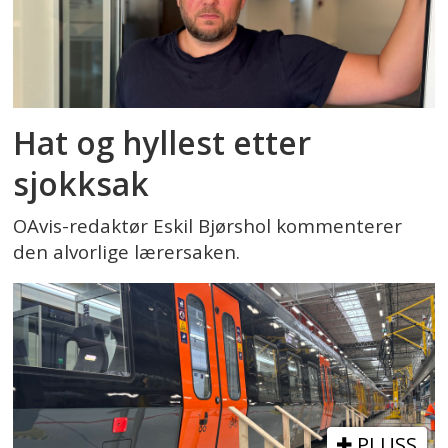
Hat og hyllest etter
sjokksak
OAvis-redaktør Eskil Bjørshol kommenterer
den alvorlige lærersaken.
PLUSS