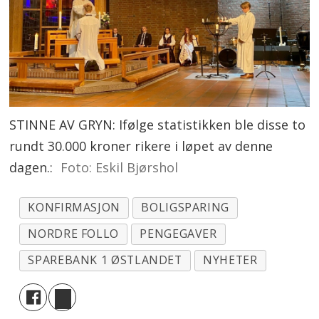
STINNE AV GRYN: Ifølge statistikken ble disse to
rundt 30.000 kroner rikere i løpet av denne
dagen.:
Foto: Eskil Bjørshol
KONFIRMASJON
BOLIGSPARING
NORDRE FOLLO
PENGEGAVER
SPAREBANK 1 ØSTLANDET
NYHETER