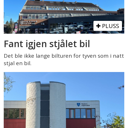
PLUSS
Fant igjen stjålet bil
Det ble ikke lange bilturen for tyven som i natt
stjal en bil.