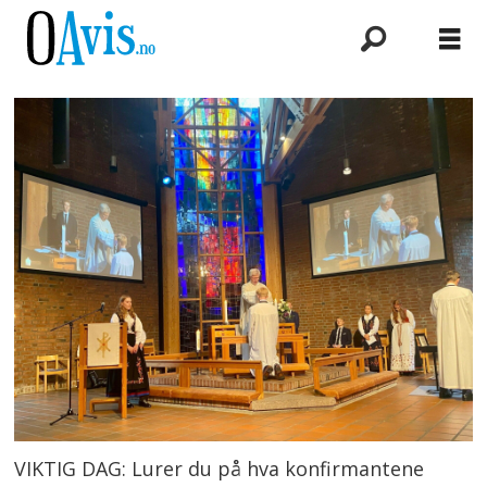
VIKTIG DAG: Lurer du på hva konfirmantene