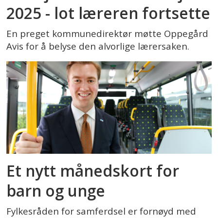
2025 - lot læreren fortsette
En preget kommunedirektør møtte Oppegård
Avis for å belyse den alvorlige lærersaken.
Et nytt månedskort for
barn og unge
Fylkesråden for samferdsel er fornøyd med