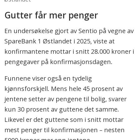
Gutter får mer penger
En undersøkelse gjort av Sentio på vegne av
SpareBank 1 Østlandet i 2025, viste at
konfirmantene mottar i snitt 28.000 kroner i
pengegaver på konfirmasjonsdagen.
Funnene viser også en tydelig
kjønnsforskjell. Mens hele 45 prosent av
jentene setter av pengene til bolig, svarer
kun 30 prosent av guttene det samme.
Likevel er det guttene som i snitt mottar
mest penger til konfirmasjonen – nesten