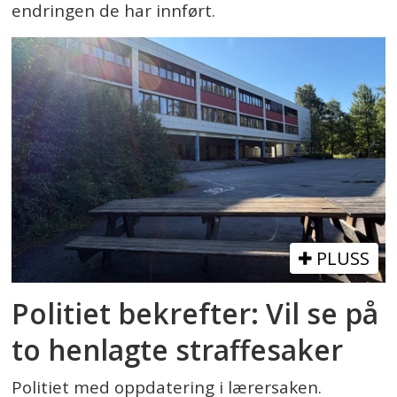
endringen de har innført.
PLUSS
Politiet bekrefter: Vil se på
to henlagte straffesaker
Politiet med oppdatering i lærersaken.