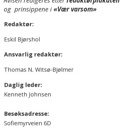
Avisen redigeres etter
redaktørplakaten
og prinsippene i
«Vær varsom»
Redaktør:
Eskil Bjørshol
Ansvarlig redaktør:
Thomas N. Witsø-Bjølmer
Daglig leder:
Kenneth Johnsen
Besøksadresse:
Sofiemyrveien 6D