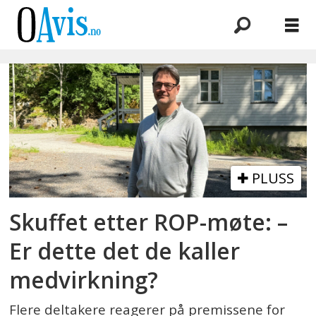
Emne:
tilrettelagte
boliger
PLUSS
Skuffet etter ROP-møte: –
Er dette det de kaller
medvirkning?
Flere deltakere reagerer på premissene for