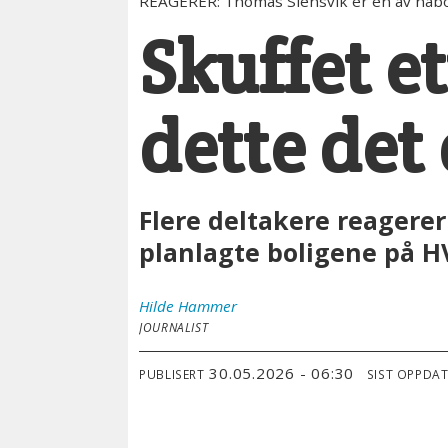
REAGERER: Thomas Slensvik er en av nab
Skuffet e
dette det
Flere deltakere reager
planlagte boligene på H
Hilde
Hammer
JOURNALIST
30.05.2026 - 06:30
PUBLISERT
SIST OPPDA