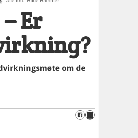
g.
Alle foto: Hilde Hammer
 – Er
virkning?
edvirkningsmøte om de