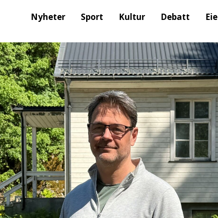
Nyheter
Sport
Kultur
Debatt
Ei