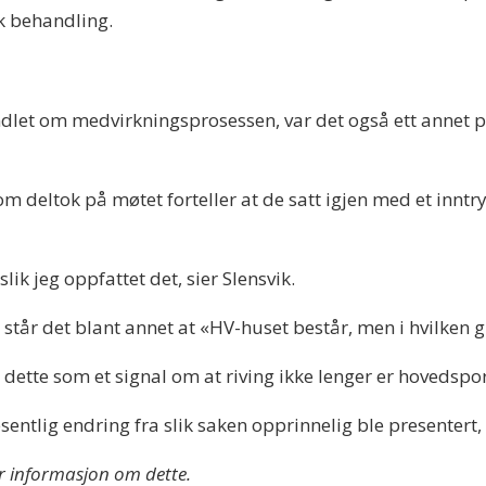
sk behandling.
t om medvirkningsprosessen, var det også ett annet punk
m deltok på møtet forteller at de satt igjen med et innt
slik jeg oppfattet det, sier Slensvik.
 står det blant annet at «HV-huset består, men i hvilken 
t dette som et signal om at riving ikke lenger er hovedspor
entlig endring fra slik saken opprinnelig ble presentert, 
r informasjon om dette.