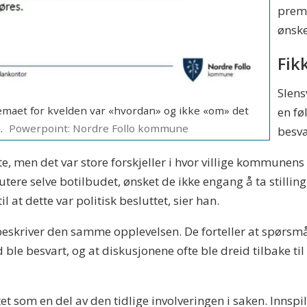
premi
ønske
Fik
Slens
emaet for kvelden var «hvordan» og ikke «om» det
en fø
.
Powerpoint: Nordre Follo kommune
besva
te, men det var store forskjeller i hvor villige kommunens 
utere selve botilbudet, ønsket de ikke engang å ta stillin
l at dette var politisk besluttet, sier han.
eskriver den samme opplevelsen. De forteller at spørsm
 ble besvart, og at diskusjonene ofte ble dreid tilbake ti
 som en del av den tidlige involveringen i saken. Innspi