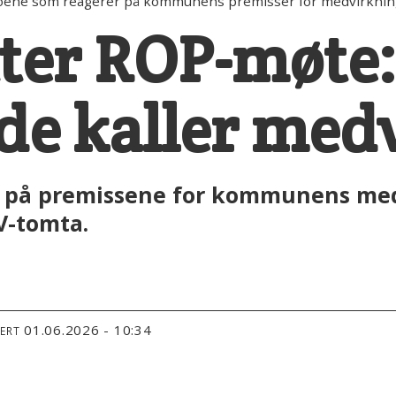
oene som reagerer på kommunens premisser for medvirknin
tter ROP-møte:
 de kaller med
er på premissene for kommunens m
V-tomta.
01.06.2026 - 10:34
TERT