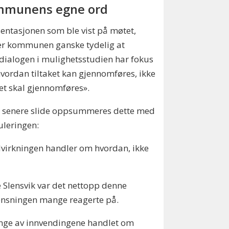
munens egne ord
sentasjonen som ble vist på møtet,
er kommunen ganske tydelig at
ialogen i mulighetsstudien har fokus
vordan tiltaket kan gjennomføres, ikke
t skal gjennomføres».
n senere slide oppsummeres dette med
leringen:
virkningen handler om hvordan, ikke
e Slensvik var det nettopp denne
ensningen mange reagerte på.
nge av innvendingene handlet om