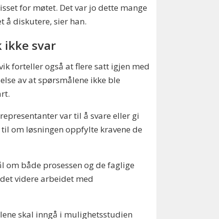
sset for møtet. Det var jo dette mange
t å diskutere, sier han.
k ikke svar
vik forteller også at flere satt igjen med
lelse av at spørsmålene ikke ble
rt.
representanter var til å svare eller gi
g til om løsningen oppfylte kravene de
ål om både prosessen og de faglige
l det videre arbeidet med
llene skal inngå i mulighetsstudien