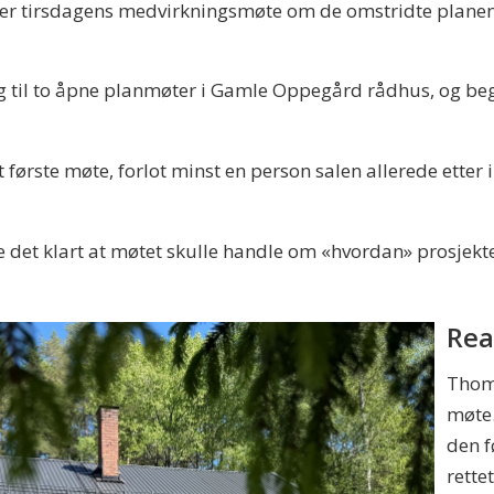
er tirsdagens medvirkningsmøte om de omstridte planene 
ag til to åpne planmøter i Gamle Oppegård rådhus, og
et første møte, forlot minst en person salen allerede ette
et klart at møtet skulle handle om «hvordan» prosjekte
Rea
Thoma
møte.
den f
rette