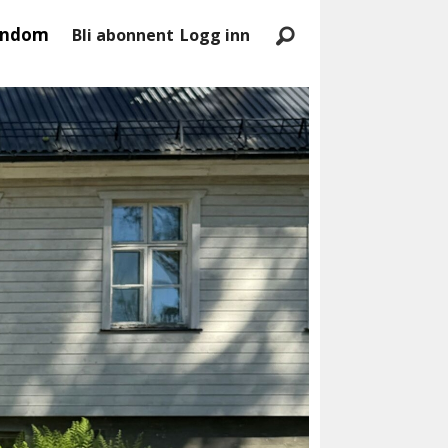
endom
Bli abonnent
Logg inn