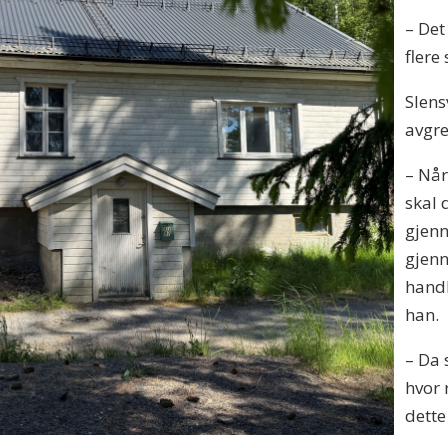
– Det
flere
Slens
avgre
– Når
skal 
gjenn
gjenn
handl
han.
– Da 
hvor 
dette