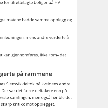
for tilrettelagte boliger på HV-
 begge møtene hadde samme opplegg og
r innledningen, mens andre vurderte å
t kan gjennomføres, ikke «om» det
gerte på rammene
s Slensvik deltok på kveldens andre
 Der var det færre deltakere enn på
ørste samlingen, men også her ble det
t skarp kritikk mot opplegget.