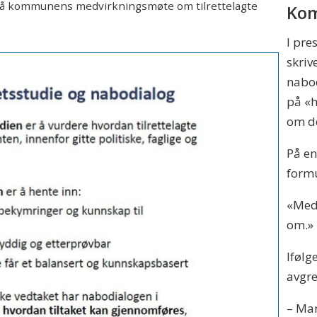
r på kommunens medvirkningsmøte om tilrettelagte
Kom
I pre
skriv
nabod
på «h
om de
På e
formu
«Med
om.»
Ifølg
avgr
– Ma