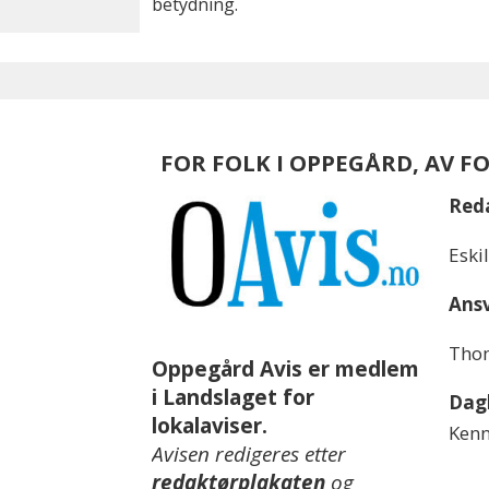
betydning.
FOR FOLK I OPPEGÅRD, AV F
Red
Eski
Ansv
Thom
Oppegård Avis er medlem
i Landslaget for
Dagl
lokalaviser.
Kenn
Avisen redigeres etter
redaktørplakaten
og