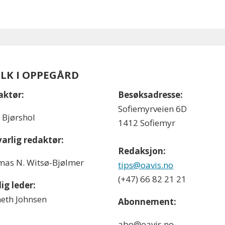
OLK I OPPEGÅRD
aktør:
Besøksadresse:
Sofiemyrveien 6D
l Bjørshol
1412 Sofiemyr
arlig redaktør:
Redaksjon:
as N. Witsø-Bjølmer
tips@oavis.no
(+47) 66 82 21 21
ig leder:
eth Johnsen
Abonnement:
abo@oavis.no