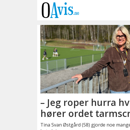
Emne:
tina
svan
østgård
– Jeg roper hurra h
hører ordet tarmsc
Tina Svan Østgård (58) gjorde noe mange 