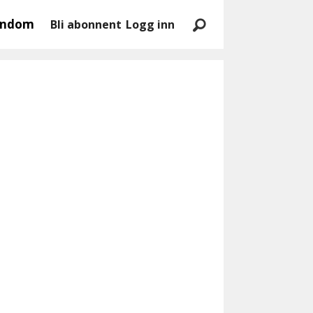
endom
Bli abonnent
Logg inn