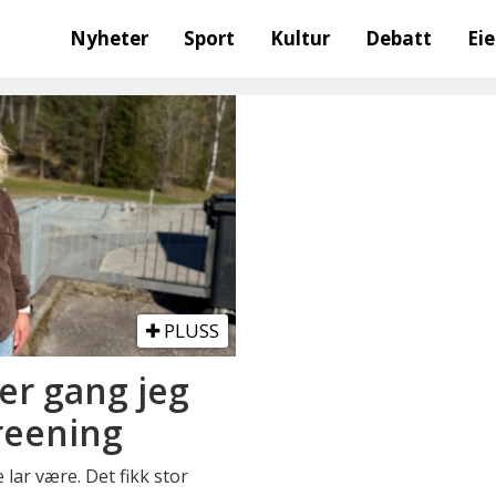
Nyheter
Sport
Kultur
Debatt
Ei
PLUSS
ver gang jeg
reening
lar være. Det fikk stor