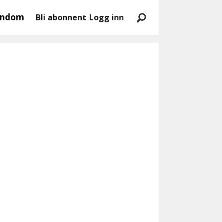
endom
Bli abonnent
Logg inn