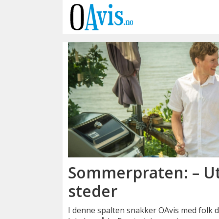
Emne:
tour
de
france
Sommerpraten: – Ut
steder
I denne spalten snakker OAvis med folk d