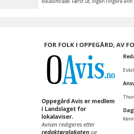
lokalområde. Først ut, ingen ringere enn 
FOR FOLK I OPPEGÅRD, AV F
Red
Eski
Ansv
Thom
Oppegård Avis er medlem
i Landslaget for
Dagl
lokalaviser.
Kenn
Avisen redigeres etter
redaktørplakaten
og