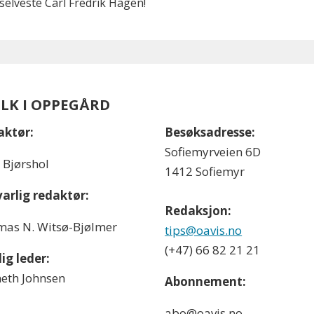
selveste Carl Fredrik Hagen!
OLK I OPPEGÅRD
aktør:
Besøksadresse:
Sofiemyrveien 6D
l Bjørshol
1412 Sofiemyr
arlig redaktør:
Redaksjon:
as N. Witsø-Bjølmer
tips@oavis.no
(+47) 66 82 21 21
ig leder:
eth Johnsen
Abonnement:
abo@oavis.no