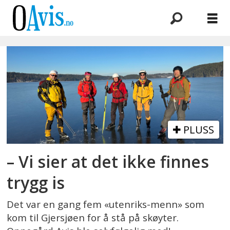
Emne:
turskøyting
PLUSS
– Vi sier at det ikke finnes
trygg is
Det var en gang fem «utenriks-menn» som
kom til Gjersjøen for å stå på skøyter.