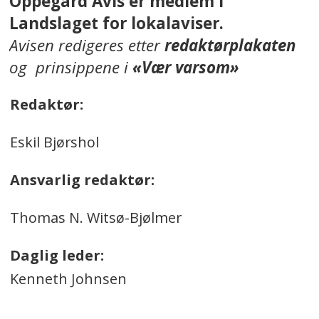
Oppegård Avis er medlem i
Landslaget for lokalaviser.
Avisen redigeres etter
redaktørplakaten
og prinsippene i
«Vær varsom»
Redaktør:
Eskil Bjørshol
Ansvarlig redaktør:
Thomas N. Witsø-Bjølmer
Daglig leder:
Kenneth Johnsen