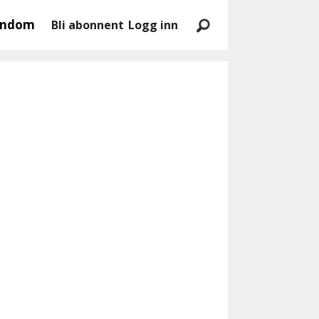
endom
Bli abonnent
Logg inn