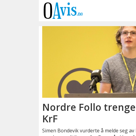
Emne:
veivalg
Nordre Follo trenge
KrF
Simen Bondevik vurderte å melde seg av K