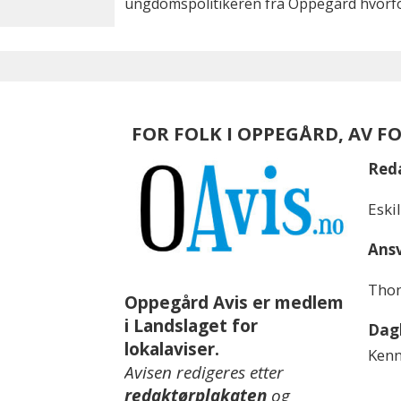
ungdomspolitikeren fra Oppegård hvorfor
FOR FOLK I OPPEGÅRD, AV F
Red
Eski
Ansv
Thom
Oppegård Avis er medlem
i Landslaget for
Dagl
lokalaviser.
Kenn
Avisen redigeres etter
redaktørplakaten
og