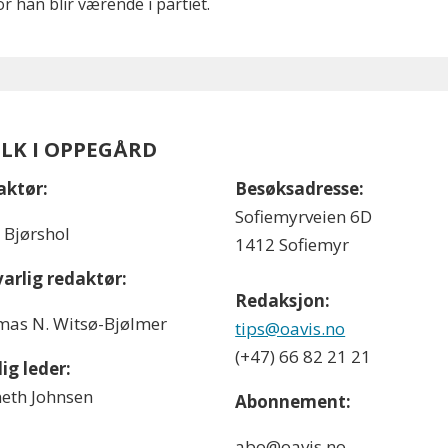
 han blir værende i partiet.
OLK I OPPEGÅRD
aktør:
Besøksadresse:
Sofiemyrveien 6D
l Bjørshol
1412 Sofiemyr
arlig redaktør:
Redaksjon:
as N. Witsø-Bjølmer
tips@oavis.no
(+47) 66 82 21 21
ig leder:
eth Johnsen
Abonnement:
abo@oavis.no