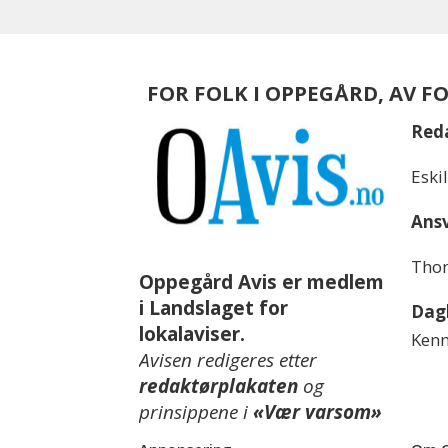
FOR FOLK I OPPEGÅRD, AV F
Red
Eski
Ansv
Thom
Oppegård Avis er medlem
i Landslaget for
Dagl
lokalaviser.
Kenn
Avisen redigeres etter
redaktørplakaten
og
prinsippene i
«Vær varsom»