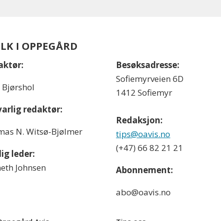
OLK I OPPEGÅRD
aktør:
Besøksadresse:
Sofiemyrveien 6D
l Bjørshol
1412 Sofiemyr
arlig redaktør:
Redaksjon:
as N. Witsø-Bjølmer
tips@oavis.no
(+47) 66 82 21 21
ig leder:
eth Johnsen
Abonnement:
abo@oavis.no