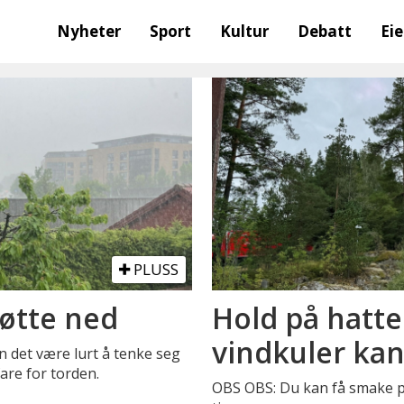
Nyheter
Sport
Kultur
Debatt
Ei
PLUSS
bøtte ned
Hold på hatte
vindkuler k
n det være lurt å tenke seg
are for torden.
OBS OBS: Du kan få smake på