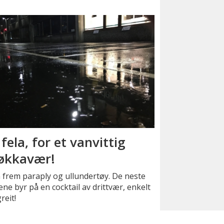
 fela, for et vanvittig
kkavær!
 frem paraply og ullundertøy. De neste
ne byr på en cocktail av drittvær, enkelt
reit!