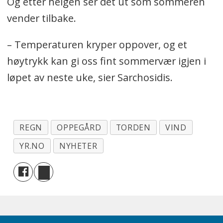
Og etter helgen ser det ut som sommeren
vender tilbake.
– Temperaturen kryper oppover, og et
høytrykk kan gi oss fint sommervær igjen i
løpet av neste uke, sier Sarchosidis.
REGN
OPPEGÅRD
TORDEN
VIND
YR.NO
NYHETER