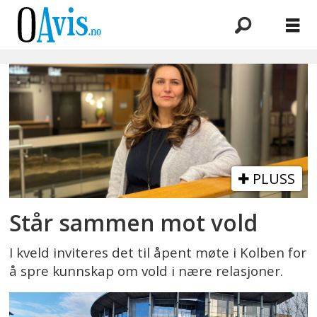
Emne:
vold
i
nære
PLUSS
relasjoner
Står sammen mot vold
I kveld inviteres det til åpent møte i Kolben for
å spre kunnskap om vold i nære relasjoner.