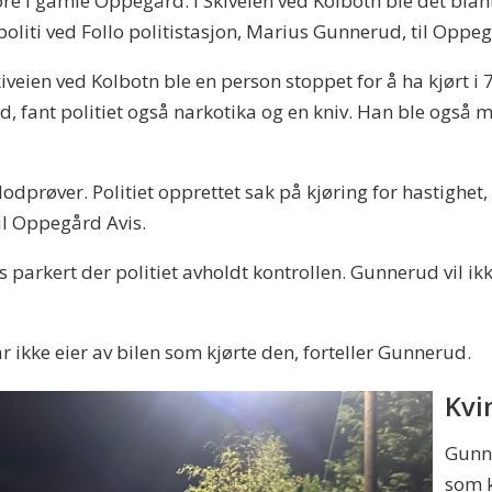
øre i gamle Oppegård. I Skiveien ved Kolbotn ble det blan
politi ved Follo politistasjon, Marius Gunnerud, til Oppe
iveien ved Kolbotn ble en person stoppet for å ha kjørt i 7
d, fant politiet også narkotika og en kniv. Han ble også mi
lodprøver. Politiet opprettet sak på kjøring for hastighet,
 til Oppegård Avis.
parkert der politiet avholdt kontrollen. Gunnerud vil ik
ar ikke eier av bilen som kjørte den, forteller Gunnerud.
Kvi
Gunne
som k