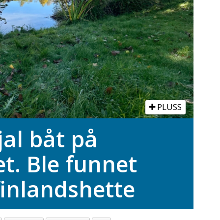
PLUSS
jal båt på
t. Ble funnet
finlandshette