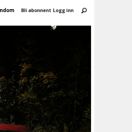
endom
Bli abonnent
Logg inn