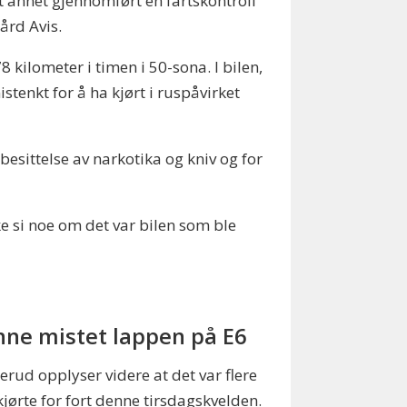
t annet gjennomført en fartskontroll
gård Avis.
8 kilometer i timen i 50-sona. I bilen,
stenkt for å ha kjørt i ruspåvirket
 besittelse av narkotika og kniv og for
ke si noe om det var bilen som ble
nne mistet lappen på E6
rud opplyser videre at det var flere
jørte for fort denne tirsdagskvelden.