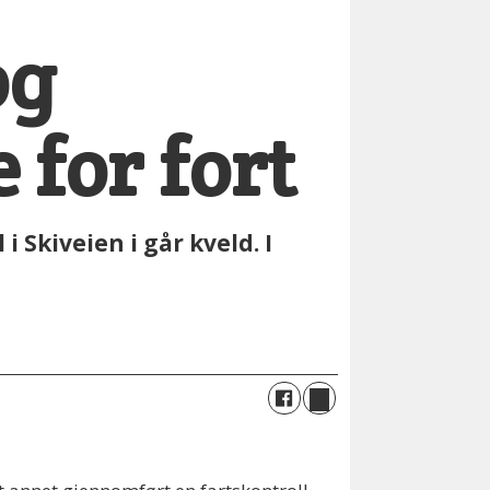
og
 for fort
i Skiveien i går kveld. I