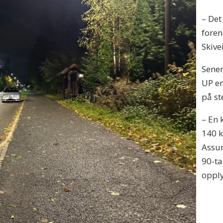
– Det 
foren
Skive
Sener
UP en
på st
– En 
140 k
Assur
90-ta
opply