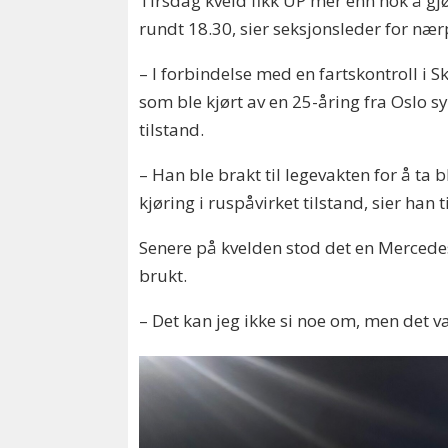
Tirsdag kveld fikk UP mer enn nok å gj
rundt 18.30, sier seksjonsleder for nær
– I forbindelse med en fartskontroll i Sk
som ble kjørt av en 25-åring fra Oslo sy
tilstand.
– Han ble brakt til legevakten for å ta b
kjøring i ruspåvirket tilstand, sier han
Senere på kvelden stod det en Mercedes 
brukt.
– Det kan jeg ikke si noe om, men det v