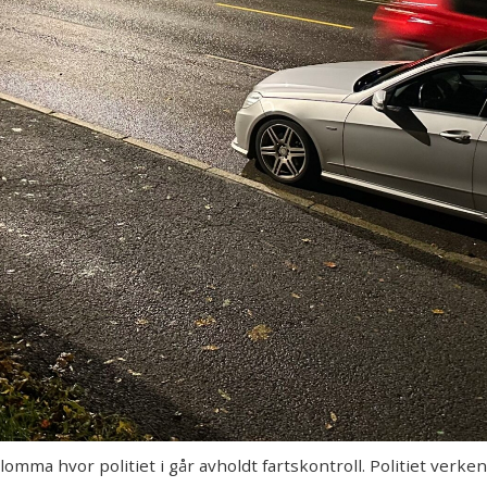
a hvor politiet i går avholdt fartskontroll. Politiet verken 