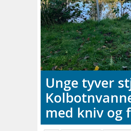
Unge tyver st
Kolbotnvanne
med kniv og 