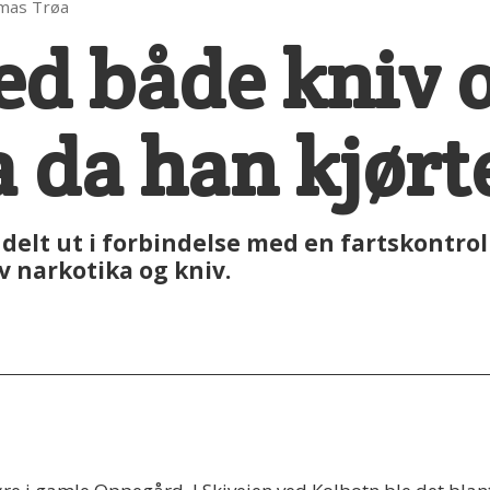
omas Trøa
d både kniv 
 da han kjørte
delt ut i forbindelse med en fartskontroll 
av narkotika og kniv.